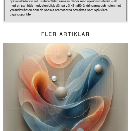
opinionsbildande roll. Kulturartiklar samsas därför med opinionsmaterial – allt
med en samhällsmedveten blick där så väl klimatförändringarna och hoten mot
yttrandefriheten som de sociala orättvisorna betraktas som självklara
utgångspunkter.
FLER ARTIKLAR