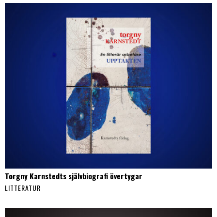
Torgny Karnstedts självbiografi övertygar
LITTERATUR