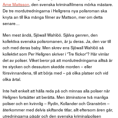
Arne Mattsson
, den svenska kriminalfilmens mörka mästare.
De tre mordutredningarna i Hellgrens nya polisroman ska
knyta an till lika många filmer av Mattson, mer om detta
senare…
Men mest ändå, Sjöwall Wahlöö. Själva genren, den
kollektiva svenska polisromanen, är ju deras. Ja, den var till
och med deras baby. Men skrev ens Sjöwall Wahlöö så
kollektivt som Per Hellgren skriver i ”Tre flickor”? Här vimlar
det av poliser. Vilket beror på att mordutredningarna alltså är
tre stycken och dessutom skedde morden – eller
försvinnandena, till att börja med – på olika platser och vid
olika årtal.
Inte helt enkelt att hålla reda på och minnas alla poliser när
Hellgren fortsätter att berätta. Men åtminstone två manliga
poliser och en kvinnlig – Rydin, Kollander och Granström –
återkommer med delvis skiftande titlar, allt eftersom åren går,
utredningarna pågår och den svenska kriminalpolisen