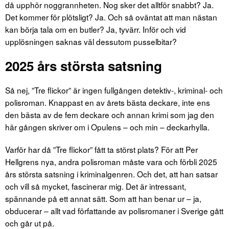
då upphör noggrannheten. Nog sker det alltför snabbt? Ja.
Det kommer för plötsligt? Ja. Och så oväntat att man nästan
kan börja tala om en butler? Ja, tyvärr. Inför och vid
upplösningen saknas väl dessutom pusselbitar?
2025 års största satsning
Så nej, ”Tre flickor” är ingen fullgången detektiv-, kriminal- och
polisroman. Knappast en av årets bästa deckare, inte ens
den bästa av de fem deckare och annan krimi som jag den
här gången skriver om i Opulens – och min – deckarhylla.
Varför har då ”Tre flickor” fått ta störst plats? För att Per
Hellgrens nya, andra polisroman måste vara och förbli 2025
års största satsning i kriminalgenren. Och det, att han satsar
och vill så mycket, fascinerar mig. Det är intressant,
spännande på ett annat sätt. Som att han benar ur – ja,
obducerar – allt vad författande av polisromaner i Sverige gått
och går ut på.