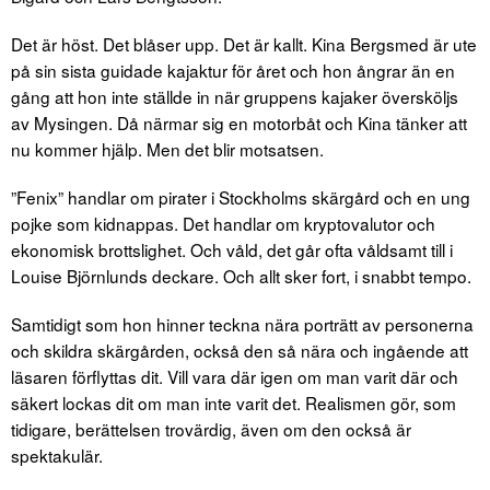
Det är höst. Det blåser upp. Det är kallt. Kina Bergsmed är ute
på sin sista guidade kajaktur för året och hon ångrar än en
gång att hon inte ställde in när gruppens kajaker översköljs
av Mysingen. Då närmar sig en motorbåt och Kina tänker att
nu kommer hjälp. Men det blir motsatsen.
”Fenix” handlar om pirater i Stockholms skärgård och en ung
pojke som kidnappas. Det handlar om kryptovalutor och
ekonomisk brottslighet. Och våld, det går ofta våldsamt till i
Louise Björnlunds deckare. Och allt sker fort, i snabbt tempo.
Samtidigt som hon hinner teckna nära porträtt av personerna
och skildra skärgården, också den så nära och ingående att
läsaren förflyttas dit. Vill vara där igen om man varit där och
säkert lockas dit om man inte varit det. Realismen gör, som
tidigare, berättelsen trovärdig, även om den också är
spektakulär.