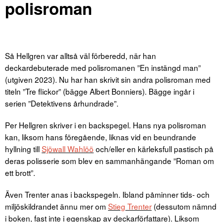
polisroman
Så Hellgren var alltså väl förberedd, när han
deckardebuterade med polisromanen ”En instängd man”
(utgiven 2023). Nu har han skrivit sin andra polisroman med
titeln ”Tre flickor” (bägge Albert Bonniers). Bägge ingår i
serien ”Detektivens århundrade”.
Per Hellgren skriver i en backspegel. Hans nya polisroman
kan, liksom hans föregående, liknas vid en beundrande
hyllning till
Sjöwall Wahlöö
och/eller en kärleksfull pastisch på
deras polisserie som blev en sammanhängande ”Roman om
ett brott”.
Även Trenter anas i backspegeln. Ibland påminner tids- och
miljöskildrandet ännu mer om
Stieg Trenter
(dessutom nämnd
i boken, fast inte i egenskap av deckarförfattare). Liksom