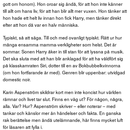
gott om honom). Hon oroar sig ändå, för att hon inte känner
till allt om hans liv, för att han blir allt mer vuxen. Hon tänker att
hon hade ett helt liv innan hon fick Harry, men tänker direkt
efter att hon då var en halv människa.
Typiskt, så att säga. Till och med ovanligt typiskt. Rätt ur hur
många ensamma mamma-verkligheter som helst. Det är
sommar. Sonen Harry åker in till stan för att lyssna på musik.
Det ska sluta med att han blir anklagad för att ha våldfört sig
på klasskamraten Siri, dotter till en av Bokbubbelkvinnorna
(om hon fortfarande är med). Genren blir uppenbar: utvidgad
domestic noir.
Karin Aspenström skildrar kort men inte koncist hur världen
rämnar och livet tar slut. Finns en väg ut? För någon, några,
alla. Var? Hur? Aspenström skriver – eller noterar – med
tankar och känslor mer än händelser och fakta. En ganska
rak berättelse men ändå utelämnande, här finns mycket luft
för läsaren att fylla i.