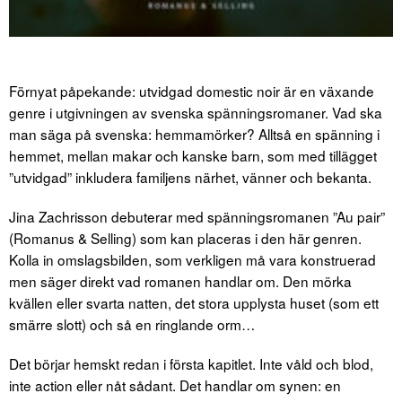
Förnyat påpekande: utvidgad domestic noir är en växande
genre i utgivningen av svenska spänningsromaner. Vad ska
man säga på svenska: hemmamörker? Alltså en spänning i
hemmet, mellan makar och kanske barn, som med tillägget
”utvidgad” inkludera familjens närhet, vänner och bekanta.
Jina Zachrisson debuterar med spänningsromanen ”Au pair”
(Romanus & Selling) som kan placeras i den här genren.
Kolla in omslagsbilden, som verkligen må vara konstruerad
men säger direkt vad romanen handlar om. Den mörka
kvällen eller svarta natten, det stora upplysta huset (som ett
smärre slott) och så en ringlande orm…
Det börjar hemskt redan i första kapitlet. Inte våld och blod,
inte action eller nåt sådant. Det handlar om synen: en