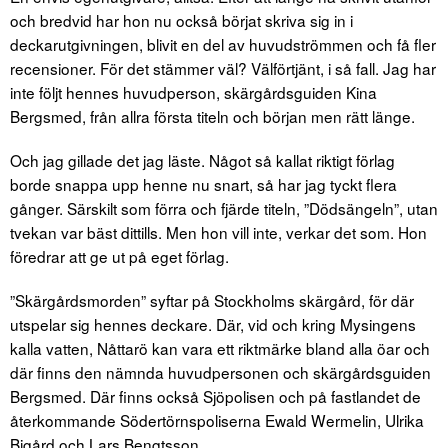
och bredvid har hon nu också börjat skriva sig in i
deckarutgivningen, blivit en del av huvudströmmen och få fler
recensioner. För det stämmer väl? Välförtjänt, i så fall. Jag har
inte följt hennes huvudperson, skärgårdsguiden Kina
Bergsmed, från allra första titeln och början men rätt länge.
Och jag gillade det jag läste. Något så kallat riktigt förlag
borde snappa upp henne nu snart, så har jag tyckt flera
gånger. Särskilt som förra och fjärde titeln, ”Dödsängeln”, utan
tvekan var bäst dittills. Men hon vill inte, verkar det som. Hon
föredrar att ge ut på eget förlag.
”Skärgårdsmorden” syftar på Stockholms skärgård, för där
utspelar sig hennes deckare. Där, vid och kring Mysingens
kalla vatten, Nåttarö kan vara ett riktmärke bland alla öar och
där finns den nämnda huvudpersonen och skärgårdsguiden
Bergsmed. Där finns också Sjöpolisen och på fastlandet de
återkommande Södertörnspoliserna Ewald Wermelin, Ulrika
Bigård och Lars Bengtsson.