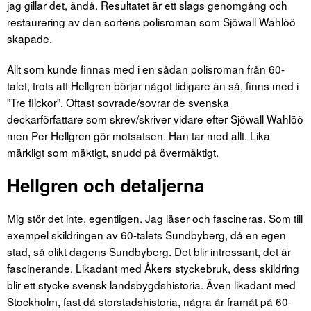
jag gillar det, ändå. Resultatet är ett slags genomgång och
restaurering av den sortens polisroman som Sjöwall Wahlöö
skapade.
Allt som kunde finnas med i en sådan polisroman från 60-
talet, trots att Hellgren börjar något tidigare än så, finns med i
”Tre flickor”. Oftast sovrade/sovrar de svenska
deckarförfattare som skrev/skriver vidare efter Sjöwall Wahlöö
men Per Hellgren gör motsatsen. Han tar med allt. Lika
märkligt som mäktigt, snudd på övermäktigt.
Hellgren och detaljerna
Mig stör det inte, egentligen. Jag läser och fascineras. Som till
exempel skildringen av 60-talets Sundbyberg, då en egen
stad, så olikt dagens Sundbyberg. Det blir intressant, det är
fascinerande. Likadant med Åkers styckebruk, dess skildring
blir ett stycke svensk landsbygdshistoria. Även likadant med
Stockholm, fast då storstadshistoria, några år framåt på 60-