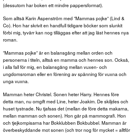
(dessutom har boken ett mindre pappersformat).
Som alltså Karin Aspenström med ”Mammas pojke” (Lind &
Co). Hon har skrivit en handfull tidigare böcker som slunkit
förbi mig, tyvärr kan nog tilläggas efter att jag läst hennes nya
roman.
”Mammas pojke” är en balansgång mellan orden och
personerna i titeln, alltså en mamma och hennes son. Också,
i alla fall för mig, en balansgång mellan vuxen- och
ungdomsroman eller en förening av spänning för vuxna och
unga vuxna.
Mamman heter Christel. Sonen heter Harry. Hennes före
detta man, nu omgift med Line, heter Joakim. De skiljdes och
huset tystnade. Nu tjafsas det (mellan de före detta makarna,
mellan mamman och sonen). Hon går på mammografi. Hon
och tjejkompisarna har Bokklubben Bokbubbel. Mamman är
överbeskyddande mot sonen (och tror nog för mycket = alltför