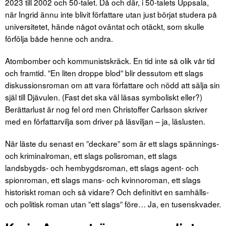
2023 till 2002 och 50-talet. Då och där, i 50-talets Uppsala,
när Ingrid ännu inte blivit författare utan just börjat studera på
universitetet, hände något oväntat och otäckt, som skulle
förfölja både henne och andra.
Atombomber och kommunistskräck. En tid inte så olik vår tid
och framtid. ”En liten droppe blod” blir dessutom ett slags
diskussionsroman om att vara författare och nödd att sälja sin
själ till Djävulen. (Fast det ska väl läsas symboliskt eller?)
Berättarlust är nog fel ord men Christoffer Carlsson skriver
med en författarvilja som driver på läsviljan – ja, läslusten.
När läste du senast en ”deckare” som är ett slags spännings-
och kriminalroman, ett slags polisroman, ett slags
landsbygds- och hembygdsroman, ett slags agent- och
spionroman, ett slags mans- och kvinnoroman, ett slags
historiskt roman och så vidare? Och definitivt en samhälls-
och politisk roman utan ”ett slags” före… Ja, en tusenskvader.