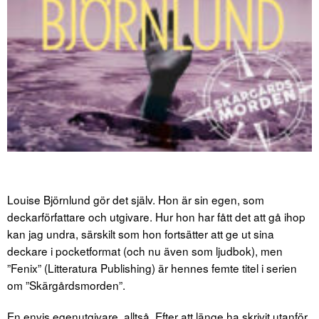
Louise Björnlund gör det själv. Hon är sin egen, som
deckarförfattare och utgivare. Hur hon har fått det att gå ihop
kan jag undra, särskilt som hon fortsätter att ge ut sina
deckare i pocketformat (och nu även som ljudbok), men
”Fenix” (Litteratura Publishing) är hennes femte titel i serien
om ”Skärgårdsmorden”.
En envis egenutgivare, alltså. Efter att länge ha skrivit utanför