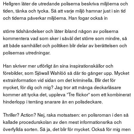
Hellgren låter de utredande poliserna beskriva miljöerna och
tiden, tänka och tycka. Så att varje miljö hamnar just i sin tid
och tiderna påverkar miljöerna. Han fogar också in
större tidshändelser och låter ibland någon av poliserna
kommentera vad som sker i såväl det större som mindre, så
att både samhället och politiken blir delar av berättelsen och
polisernas utredningar.
Han skriver mer utförligt än sina inspirationskällor och
förebilder, som Sjöwall Wahlöö så där tio gånger upp. Mycket
extrainformation vid sidan om det kriminella. Blir det för
mycket, för dig och mig? Jag tror att många deckarläsare
kommer att tycka det, uppleva ”Tre flickor” som ett kombinerat
hinderlopp i terräng snarare än en polisdeckare.
Thriller? Action? Nej, raka motsatsen: en polisroman i den så
kallade procedurskolan av den mest informationsrika och
överfyllda sorten. Så ja, det blir för mycket. Också för mig men