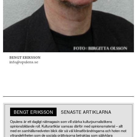
BENGT ERIKSSON
info@opulens.se
BENGT ERIKSSON
SENASTE ARTIKLARNA
Opulens är ett dagligt nätmagasin som vill stärka kulturjournalistikens
opinionsbildande roll. Kulturartiklar samsas därför med opinionsmaterial – allt
med en samhällsmedveten blick där så väl klimatförändringarna och hoten mot
yttrandefriheten som de sociala orättvisorna betraktas som självklara