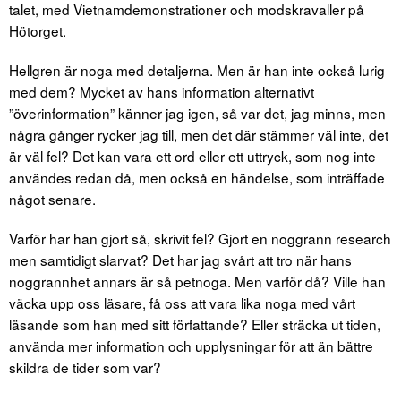
talet, med Vietnamdemonstrationer och modskravaller på
Hötorget.
Hellgren är noga med detaljerna. Men är han inte också lurig
med dem? Mycket av hans information alternativt
”överinformation” känner jag igen, så var det, jag minns, men
några gånger rycker jag till, men det där stämmer väl inte, det
är väl fel? Det kan vara ett ord eller ett uttryck, som nog inte
användes redan då, men också en händelse, som inträffade
något senare.
Varför har han gjort så, skrivit fel? Gjort en noggrann research
men samtidigt slarvat? Det har jag svårt att tro när hans
noggrannhet annars är så petnoga. Men varför då? Ville han
väcka upp oss läsare, få oss att vara lika noga med vårt
läsande som han med sitt författande? Eller sträcka ut tiden,
använda mer information och upplysningar för att än bättre
skildra de tider som var?