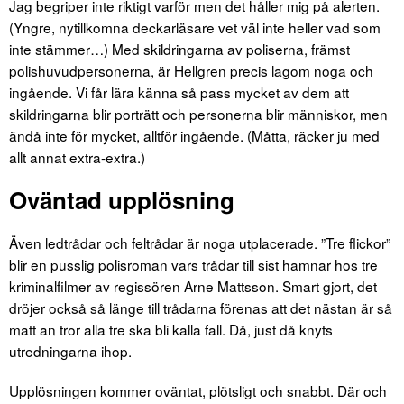
Jag begriper inte riktigt varför men det håller mig på alerten.
(Yngre, nytillkomna deckarläsare vet väl inte heller vad som
inte stämmer…) Med skildringarna av poliserna, främst
polishuvudpersonerna, är Hellgren precis lagom noga och
ingående. Vi får lära känna så pass mycket av dem att
skildringarna blir porträtt och personerna blir människor, men
ändå inte för mycket, alltför ingående. (Måtta, räcker ju med
allt annat extra-extra.)
Oväntad upplösning
Även ledtrådar och feltrådar är noga utplacerade. ”Tre flickor”
blir en pusslig polisroman vars trådar till sist hamnar hos tre
kriminalfilmer av regissören Arne Mattsson. Smart gjort, det
dröjer också så länge till trådarna förenas att det nästan är så
matt an tror alla tre ska bli kalla fall. Då, just då knyts
utredningarna ihop.
Upplösningen kommer oväntat, plötsligt och snabbt. Där och