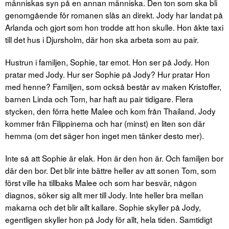
människas syn på en annan människa. Den ton som ska bli
genomgående för romanen slås an direkt. Jody har landat på
Arlanda och gjort som hon trodde att hon skulle. Hon åkte taxi
till det hus i Djursholm, där hon ska arbeta som au pair.
Hustrun i familjen, Sophie, tar emot. Hon ser på Jody. Hon
pratar med Jody. Hur ser Sophie på Jody? Hur pratar Hon
med henne? Familjen, som också består av maken Kristoffer,
barnen Linda och Tom, har haft au pair tidigare. Flera
stycken, den förra hette Malee och kom från Thailand. Jody
kommer från Filippinerna och har (minst) en liten son där
hemma (om det säger hon inget men tänker desto mer).
Inte så att Sophie är elak. Hon är den hon är. Och familjen bor
där den bor. Det blir inte bättre heller av att sonen Tom, som
först ville ha tillbaks Malee och som har besvär, någon
diagnos, söker sig allt mer till Jody. Inte heller bra mellan
makarna och det blir allt kallare. Sophie skyller på Jody,
egentligen skyller hon på Jody för allt, hela tiden. Samtidigt