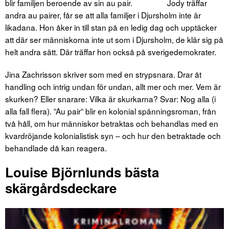
blir familjen beroende av sin au pair. Jody träffar
andra au pairer, får se att alla familjer i Djursholm inte är
likadana. Hon åker in till stan på en ledig dag och upptäcker
att där ser människorna inte ut som i Djursholm, de klär sig på
helt andra sätt. Där träffar hon också på sverigedemokrater.
Jina Zachrisson skriver som med en strypsnara. Drar åt
handling och intrig undan för undan, allt mer och mer. Vem är
skurken? Eller snarare: Vilka är skurkarna? Svar: Nog alla (i
alla fall flera). ”Au pair” blir en kolonial spänningsroman, från
två håll, om hur människor betraktas och behandlas med en
kvardröjande kolonialistisk syn – och hur den betraktade och
behandlade då kan reagera.
Louise Björnlunds bästa
skärgårdsdeckare