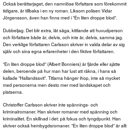
Också berättarjaget, den namnlöse författare som förekommit
tidigare, är tillbaka i en ny roman. Liksom polisen Vidar
Jörgensson, även han finns med i ”En liten droppe blod”.
Dubbeljag. Det blir extra, låt säga, kittlande att huvudperson
och författare både är, delvis, och inte är, delvis, samma jag.
Den verklige författaren Carlsson skriver in valda delar av sig
själv och sina egna erfarenheter i den fiktive författaren.
”En liten droppe blod” (Albert Bonniers) är fjärde eller sjätte
delen, beroende på hur man har lust att räkna, i hans så
kallade ”Hallandssvit”. Titlarna hänger ihop, inte så mycket
med personerna men desto mer med landskapet och
platserna.
Christoffer Carlsson skriver inte spännings- och
kriminalromaner. Han skriver romaner med spänning och
kriminalitet. En skillnad i det: på fokus och tyngdpunkt. Han
skriver också hembygdsromaner. ”En liten droppe blod” är allt