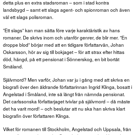
detta plus en extra stadsroman – som i stad kontra
landsbygd – samt ett slags agent- och spionroman och även
väl ett slags polisroman.
”Ett slags” kan man sätta före varje karaktäristik av hans
romaner. De skrivs inom och utanför genrer, de blir mer. ”En
droppe blod” börjar med att en tidigare författarvän, Johan
Oskarsson, hör av sig till bokjaget – för att strax efter hittas
död, hängd, på ett pensionat i Sönnerskog, en bit bortåt
Småland.
Självmord? Men varför, Johan var ju i gång med att skriva en
biografi över den åldrande författarinnan Ingrid Klinga, bosatt i
Angelstad i Småland, inte så långt från nämnda pensionat.
Det carlssonska författarjaget tvivlar på självmord – då måste
det ha varit mord! – och beslutar att nu ska han skriva klart
biografin över författaren Klinga.
Vilket för romanen till Stockholm, Angelstad och Uppsala, från