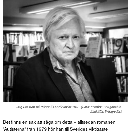
Stig Larsson på Rönnells antikvariat 2018. (Foto: Frankie Fouganthin.
Bildkälla: Wikipedia.)
Det finns en sak att säga om detta – alltsedan romanen
”Autisterna” från 1979 hör han till Sveriges viktigaste