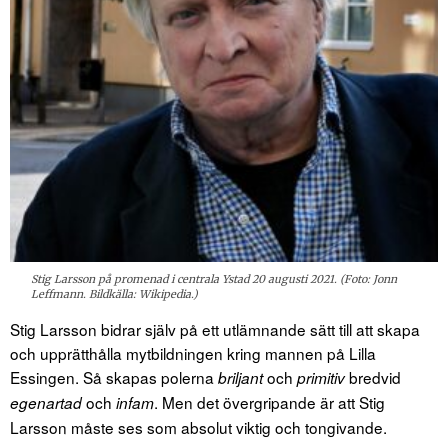
Stig Larsson på promenad i centrala Ystad 20 augusti 2021. (Foto: Jonn
Leffmann. Bildkälla: Wikipedia.)
Stig Larsson bidrar själv på ett utlämnande sätt till att skapa
och upprätthålla mytbildningen kring mannen på Lilla
Essingen. Så skapas polerna
och
bredvid
briljant
primitiv
och
. Men det övergripande är att Stig
egenartad
infam
Larsson måste ses som absolut viktig och tongivande.