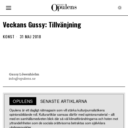
Veckans Gussy: Tillvänjning
KONST
31 MAJ 2018
Gussy Löwenhielm
info@opulens.se
OPULENS
SENASTE ARTIKLARNA
Opulens är ett dagligt nätmagasin som vill stärka kulturjournalistikens
opinionsbildande roll. Kulturartiklar samsas därför med opinionsmaterial – allt
med en samhällsmedveten blick där så väl klimatförändringarna och hoten mot
yttrandefriheten som de sociala orättvisorna betraktas som självklara
utgångspunkter.