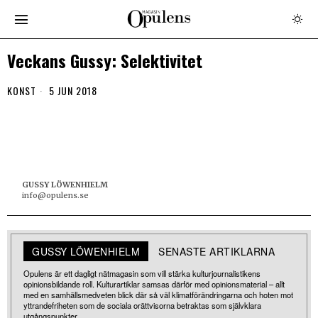
Veckans Gussy: Selektivitet
KONST
5 JUN 2018
GUSSY LÖWENHIELM
info@opulens.se
GUSSY LÖWENHIELM
SENASTE ARTIKLARNA
Opulens är ett dagligt nätmagasin som vill stärka kulturjournalistikens
opinionsbildande roll. Kulturartiklar samsas därför med opinionsmaterial – allt
med en samhällsmedveten blick där så väl klimatförändringarna och hoten mot
yttrandefriheten som de sociala orättvisorna betraktas som självklara
utgångspunkter.