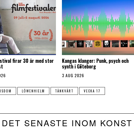
stival firar 30 år med stor
Kangas klanger: Punk, psych och
st
synth i Göteborg
026
3 AUG 2026
VISDOM
LÖWENHIELM
TÄNKVÄRT
VECKA 17
DET SENASTE INOM KONST