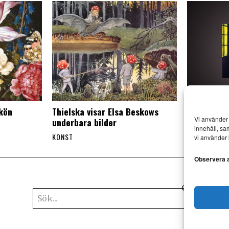
skön
Thielska visar Elsa Beskows
Mr Walker 
Vi använder 
underbara bilder
besök i Esl
innehåll, sa
KONST
KONST
vi använder 
Observera at