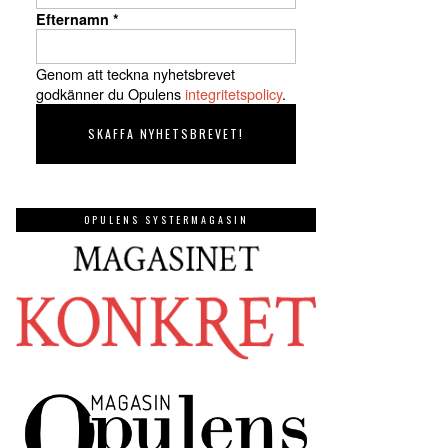
Efternamn
*
Genom att teckna nyhetsbrevet
godkänner du Opulens
integritetspolicy
.
OPULENS SYSTERMAGASIN