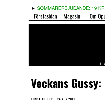
SOMMARERBJUDANDE: 19 KR 
Förstasidan
Magasin
Om Opu
S
Veckans Gussy: 
KONST
·
KULTUR
24 APR 2019