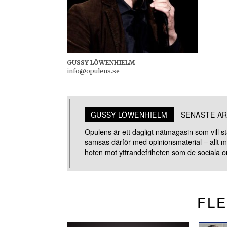
GUSSY LÖWENHIELM
info@opulens.se
GUSSY LÖWENHIELM
SENASTE AR
Opulens är ett dagligt nätmagasin som vill stä
samsas därför med opinionsmaterial – allt 
hoten mot yttrandefriheten som de sociala o
FLE