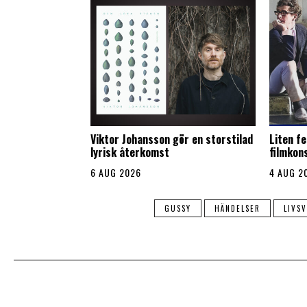
Viktor Johansson gör en storstilad
Liten fe
lyrisk återkomst
filmkon
6 AUG 2026
4 AUG 2
GUSSY
HÄNDELSER
LIVS