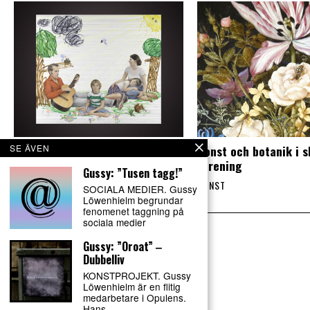
SE ÄVEN
Mångfasetterad utställning om
Konst och botanik i 
fenomenet familj
förening
Gussy: ”Tusen tagg!”
KONST
KONST
SOCIALA MEDIER. Gussy
Löwenhielm begrundar
fenomenet taggning på
sociala medier
Gussy: ”Oroat” ‒
Dubbelliv
KONSTPROJEKT. Gussy
Löwenhielm är en flitig
medarbetare i Opulens.
Hans