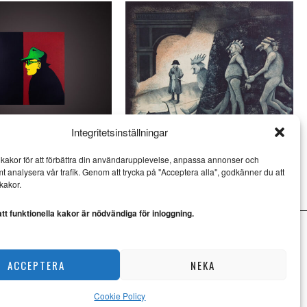
Integritetsinställningar
och Jan Håfström på
Ulf Eklund kombinerar kärvhet
kakor för att förbättra din användarupplevelse, anpassa annonser och
öv
med värme
mt analysera vår trafik. Genom att trycka på "Acceptera alla", godkänner du att
KONST
kakor.
t funktionella kakor är nödvändiga för inloggning.
ACCEPTERA
NEKA
Cookie Policy