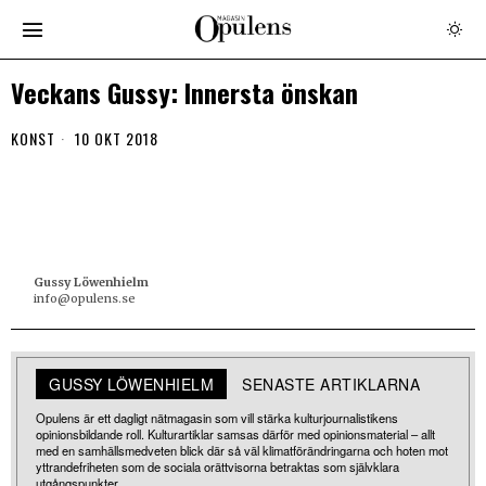
Veckans Gussy: Innersta önskan
KONST
10 OKT 2018
Gussy Löwenhielm
info@opulens.se
GUSSY LÖWENHIELM
SENASTE ARTIKLARNA
Opulens är ett dagligt nätmagasin som vill stärka kulturjournalistikens
opinionsbildande roll. Kulturartiklar samsas därför med opinionsmaterial – allt
med en samhällsmedveten blick där så väl klimatförändringarna och hoten mot
yttrandefriheten som de sociala orättvisorna betraktas som självklara
utgångspunkter.