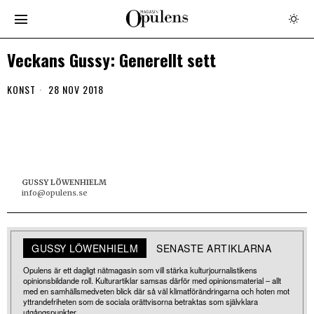
Veckans Gussy: Generellt sett
KONST
28 NOV 2018
GUSSY LÖWENHIELM
info@opulens.se
GUSSY LÖWENHIELM
SENASTE ARTIKLARNA
Opulens är ett dagligt nätmagasin som vill stärka kulturjournalistikens
opinionsbildande roll. Kulturartiklar samsas därför med opinionsmaterial – allt
med en samhällsmedveten blick där så väl klimatförändringarna och hoten mot
yttrandefriheten som de sociala orättvisorna betraktas som självklara
utgångspunkter.