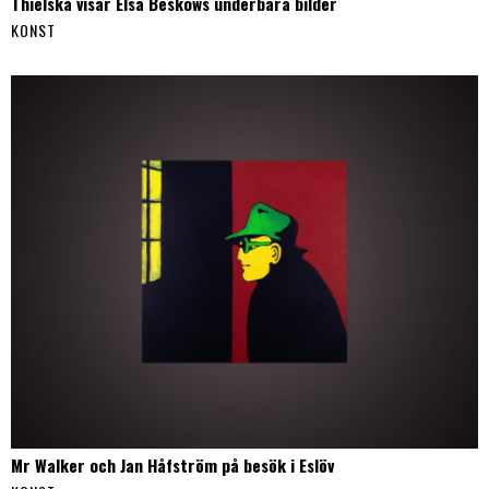
Thielska visar Elsa Beskows underbara bilder
KONST
Mr Walker och Jan Håfström på besök i Eslöv