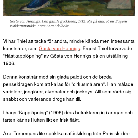
Gösta von Hennigs, Den gamle gycklaren, 1912, olja på duk. Prins Eugens
Waldemarsudde. Foto: Lars Edelholm
Vi har Thiel att tacka för andra, mindre kända men intressanta
konstnärer, som
Gösta von Hennigs
. Ernest Thiel förvärvade
“Hästkapplöpning” av Gösta von Hennigs på en utställning
1906.
Denna konstnär med sin glada palett och de breda
penseldragen kom att kallas för ”cirkusmålaren”. Han målade
varietéer, jonglörer, akrobater och jockeys. Allt som rörde sig
snabbt och varierande drogs han till.
I hans ”Kapplöpning” (1906) dras betraktaren in i arenan och
farten känns i luften likt en frisk fläkt.
Axel Törnemans lite spöklika caféskildring från Paris skildrar