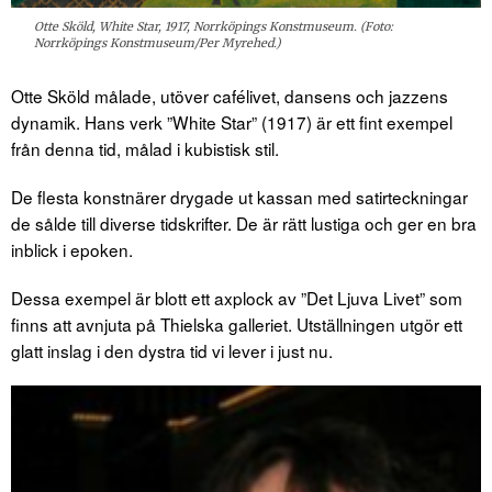
Otte Sköld, White Star, 1917, Norrköpings Konstmuseum. (Foto:
Norrköpings Konstmuseum/Per Myrehed.)
Otte Sköld målade, utöver cafélivet, dansens och jazzens
dynamik. Hans verk ”White Star” (1917) är ett fint exempel
från denna tid, målad i kubistisk stil.
De flesta konstnärer drygade ut kassan med satirteckningar
de sålde till diverse tidskrifter. De är rätt lustiga och ger en bra
inblick i epoken.
Dessa exempel är blott ett axplock av ”Det Ljuva Livet” som
finns att avnjuta på Thielska galleriet. Utställningen utgör ett
glatt inslag i den dystra tid vi lever i just nu.