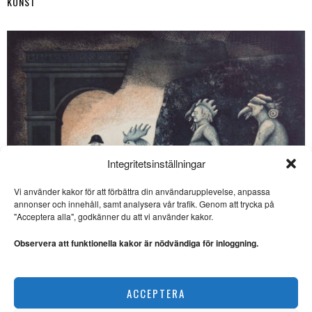
KONST
Integritetsinställningar
Vi använder kakor för att förbättra din användarupplevelse, anpassa
annonser och innehåll, samt analysera vår trafik. Genom att trycka på
SE ÄVEN
"Acceptera alla", godkänner du att vi använder kakor.
Noterat: Fotokonst i
kyrkorummet
Observera att funktionella kakor är nödvändiga för inloggning.
FOTOKONST. Bo
Bjelvehammar har besökt
Öveds kyrka och tagit del
Ulf Eklund kombinerar kärvhet med värme
ACCEPTERA
KONST
Noterat: Apropå Georg