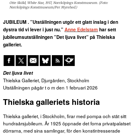
Otte Sköld, White Star, 1917, Norrköpings Konstmuseum. (Foto:
Norrköpings Konstmuseum/Per Myrehed.)
JUBILEUM . ”Utställningen utgör ett glatt inslag i den
dystra tid vi lever i just nu.”
Anne Edelstam
har sett
jubileumsutställningen ”Det ljuva livet” på Thielska
galleriet.
Det ljuva livet
Thielska Galleriet, Djurgården, Stockholm
Utställningen pågår t o m den 1 februari 2026
Thielska galleriets historia
Thielska galleriet, i Stockholm, firar med pompa och ståt sitt
hundraårsjubileum. År 1925 öppnade det forna privatpalatset
dörrarna, med sina samlingar, för den konstintresserade