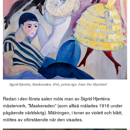
Sigrid Hjertén, Maskeraden, 1916, privat ägo. Foto: Per Myrehed
Redan i den första salen möts man av Sigrid Hjerténs
mästerverk, ”Maskeraden” (som alltså målades 1916 under
pågående världskrig). Målningen, i toner av violett och blått,
möttes av oförstående när den visades.