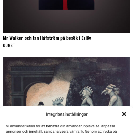
Mr Walker och Jan Håfström på besök i Eslöv
KONST
Integritetsinställningar
Vi använder kakor för att förbättra din användarupplevelse, anpassa
SE ÄVEN
annonser och innehåll, samt analysera vår trafik. Genom att trycka på