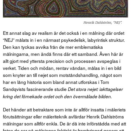
Henrik Dahlström, “NEJ”.
Ett annat slag av realism är det också i en målning där ordet
“NEJ” målats in i en närmast psykedelisk, labyrintisk struktur.
Den kan tyckas avvika från de mer emblematiska
målningarna, men ändå finns där ett samband. Även här är
allt gjort med yttersta precision och processen avspeglas i
verket. Tiden och mödan, rentav våndan, målas in i en bild
som knyter an till nejet som motståndshandling, något som
har en lång historia som bland annat utforskas i Tom
Sandqvists fascinerande studie
Det stora nejet: iakttagelser
kring det förnekade ordet och den övermålade bilden.
Det händer att betraktare som inte är alltför insatta i måleriets
förutsättningar eller måleriteknik avfärdar Henrik Dahlströms
målningar som alltför enkla. De är då inte införstådda med att
foten de ser på målningen faktiskt är frambringad genom att