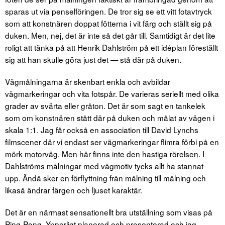
sparas ut via penselföringen. De tror sig se ett vitt fotavtryck
som att konstnären doppat fötterna i vit färg och ställt sig på
duken. Men, nej, det är inte så det går till. Samtidigt är det lite
roligt att tänka på att Henrik Dahlström på ett idéplan föreställt
sig att han skulle göra just det — stå där på duken.
Vägmålningarna är skenbart enkla och avbildar
vägmarkeringar och vita fotspår. De varieras seriellt med olika
grader av svärta eller gråton. Det är som sagt en tankelek
som om konstnären stått där på duken och målat av vägen i
skala 1:1. Jag får också en association till David Lynchs
filmscener där vi endast ser vägmarkeringar flimra förbi på en
mörk motorväg. Men här finns inte den hastiga rörelsen. I
Dahlströms målningar med vägmotiv tycks allt ha stannat
upp. Ändå sker en förflyttning från målning till målning och
likaså ändrar färgen och ljuset karaktär.
Det är en närmast sensationellt bra utställning som visas på
Ping-Pong. Ypperligt planerad och presenterad och jag