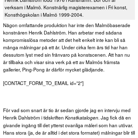
verksam i Malmö. Konstnärlig magisterexamen i Fri konst,
Konsthögskolan i Malmö 1999-2004.
Någon omfattande produktion har inte den Malmöbaserade
konstnären Henrik Dahlström. Han arbetar med sådana
kompromisslösa metoder att det helt enkelt inte kan bli så
många målningar på ett år. Under cirka fem års tid har han
dessutom lyst med sin frånvaro på konstscenen. Att han nu
är tillbaka och visar sina verk på ett av Malmös främsta
gallerier, Ping-Pong är därför mycket glädjande.
[CONTACT_FORM_TO_EMAIL id=”2″]
För vad som snart är tio år sedan gjorde jag en intervju med
Henrik Dahlström i tidskriften
. Jag fick då en
Konstkatalogen
givande ingång till det ytterst ovanliga måleri som han utövar.
Hans stora (ja, de är alltid i det stora formatet) målningar blir till