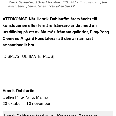
Henrik Dahlström på Galleri Ping-Pong. “Väg #4.” + “Arm, ben, arm, ben,
banan, banan, banan. banan.” Foto: Johan Sundell
ÅTERKOMST. När Henrik Dahlström återvänder till
konstscenen efter fem års frånvaro är det med en
utställning på ett av Malmös främsta gallerier, Ping-Pong.
Clemens Altgård konstaterar att den är närmast
sensationellt bra.
[DISPLAY_ULTIMATE_PLUS]
Henrik Dahlström
Galleri Ping-Pong, Malmö
20 oktober – 10 november
Henrik Dahlström född 1976 i Karlshamn. Bor och är