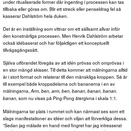
under ritualiserade former där ingenting i processen kan tas
tillbaka eller göras om. Blir ett streck eller penseldrag fel så
kasserar Dahlström hela duken.
Det är en inställning som vittnar om ett sällsamt allvar inför
den konstnärliga processen. Men Henrik Dahlström arbetar
också idébaserat och har följaktligen ett konceptuellt
tillvägagångssätt.
Själva utförandet föregås av att idén prövas och omprövas i
en stor mängd skisser. Till detta kommer att målningarna alltid
är i stort format och relaterar till den mänskliga kroppen. Så är
till exempel både kroppsdelarna och bananerna i en av
målningarna,
Arm, ben, arm, ben, banan, banan, banan.
som nu visas på Ping-Pong återgivna i skala 1:1.
banan,
Målningarna tar plats i rummet och kan närmast ses som ett
slags manifestationer av idéer och viljan att förverkliga dessa.
“Sedan jag målade en hand med fingret har jag intresserat