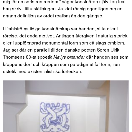
mig för en sorts ren realism.” säger konstnären själv i en text
han skrivit till utställningen. Ja, det rör sig egentligen om en
annan definition av ordet realism än den gängse.
I Dahlströms tidiga konstnärskap var handen, stilla eller i
rörelse, det enda motivet. Antingen återgiven i naturlig storlek
eller i uppförstorad monumental form som ett slags emblem.
Jag ser där en parallell till den danske poeten Søren Ulrik
Thomsens 80-talspoetik
där handen ses som
Mit lys brænder
kroppens dörr och kroppen som paradigmet för form, i en
estetik med existentialistiska förtecken.