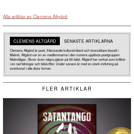
Alla artiklar av Clemens Altgård
CLEMENS ALTGÅRD
SENASTE ARTIKLARNA
Clemens Altgård är poet, frilansande kulturskribent och översättare bosatt i
Malmö. Altgård var en av medlemmarna i den numera upplösta poetgruppen
Malmöligan. Skrev även några pjäser på 90-talet. Altgård har verkat som kritiker
i en rad tidningar och tidskrifter. Under senare år med en stark inriktning på
scenkonst i alla dess former.
FLER ARTIKLAR