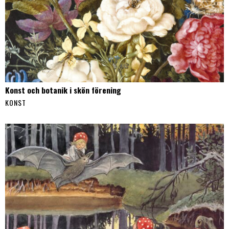
Konst och botanik i skön förening
KONST