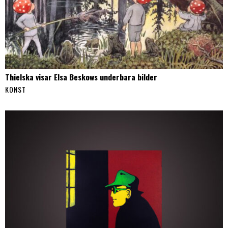
Thielska visar Elsa Beskows underbara bilder
KONST