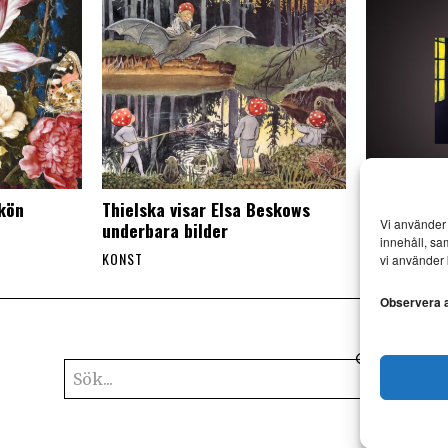
skön
Thielska visar Elsa Beskows
Mr Walker 
Vi använder 
underbara bilder
besök i Esl
innehåll, sa
KONST
KONST
vi använder 
Observera at