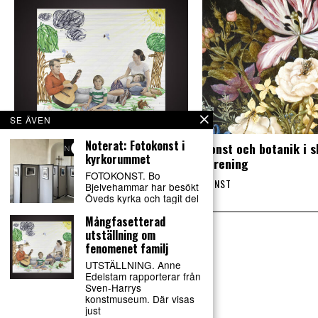
SE ÄVEN
Noterat: Fotokonst i
Mångfasetterad utställning om
Konst och botanik i 
kyrkorummet
fenomenet familj
förening
FOTOKONST. Bo
KONST
KONST
Bjelvehammar har besökt
Öveds kyrka och tagit del
Mångfasetterad
utställning om
fenomenet familj
UTSTÄLLNING. Anne
Edelstam rapporterar från
Sven-Harrys
konstmuseum. Där visas
just