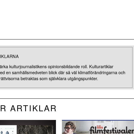
IKLARNA
rka kulturjournalistikens opinionsbildande roll. Kulturartiklar
med en samhällsmedveten blick där så väl klimatförändringarna och
rättvisorna betraktas som självklara utgångspunkter.
R ARTIKLAR