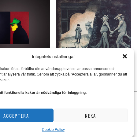
Integritetsinställningar
och Jan Håfström på
Ulf Eklund kombinerar kärvhet
kakor för att förbättra din användarupplevelse, anpassa annonser och
öv
med värme
mt analysera vår trafik. Genom att trycka på "Acceptera alla", godkänner du att
KONST
kakor.
t funktionella kakor är nödvändiga för inloggning.
ACCEPTERA
NEKA
Cookie Policy