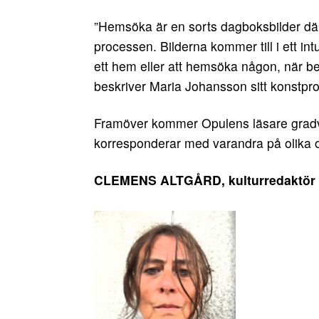
”Hemsöka är en sorts dagboksbilder där v
processen. Bilderna kommer till i ett intui
ett hem eller att hemsöka någon, när b
beskriver Maria Johansson sitt konstpro
Framöver kommer Opulens läsare gradvis
korresponderar med varandra på olika 
CLEMENS ALTGÅRD, kulturredaktör