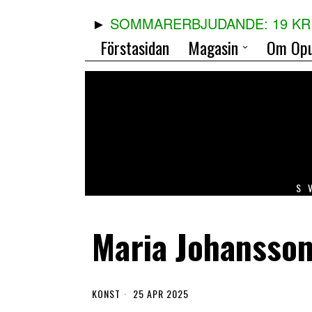
SOMMARERBJUDANDE: 19 KR 
Förstasidan
Magasin
Om Opu
S
Maria Johansso
KONST
25 APR 2025