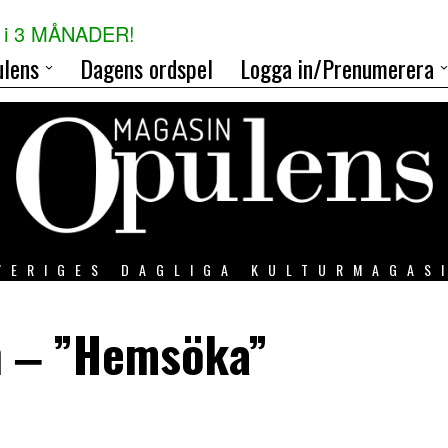
i 3 MÅNADER!
lens
Dagens ordspel
Logga in/Prenumerera
VERIGES DAGLIGA KULTURMAGAS
n ‒ ”Hemsöka”