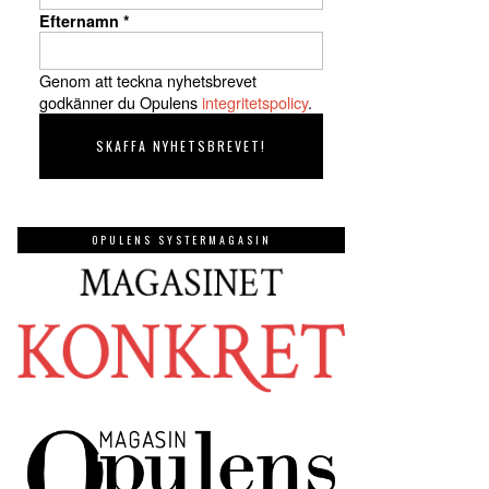
Efternamn
*
Genom att teckna nyhetsbrevet
godkänner du Opulens
integritetspolicy
.
OPULENS SYSTERMAGASIN