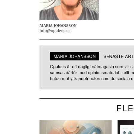
MARIA JOHANSSON
info@opulens.se
MARIA JOHANSSON
SENASTE ART
Opulens är ett dagligt nätmagasin som vill stä
samsas därför med opinionsmaterial – allt 
hoten mot yttrandefriheten som de sociala o
FLE