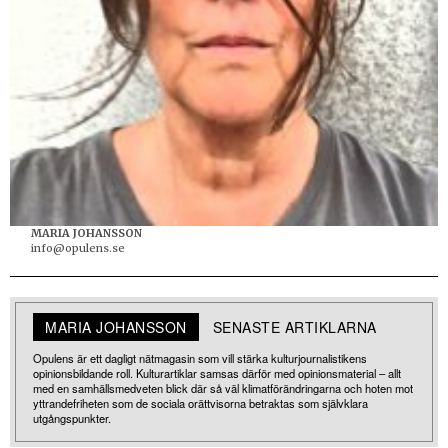
MARIA JOHANSSON
info@opulens.se
MARIA JOHANSSON
SENASTE ARTIKLARNA
Opulens är ett dagligt nätmagasin som vill stärka kulturjournalistikens
opinionsbildande roll. Kulturartiklar samsas därför med opinionsmaterial – allt
med en samhällsmedveten blick där så väl klimatförändringarna och hoten mot
yttrandefriheten som de sociala orättvisorna betraktas som självklara
utgångspunkter.