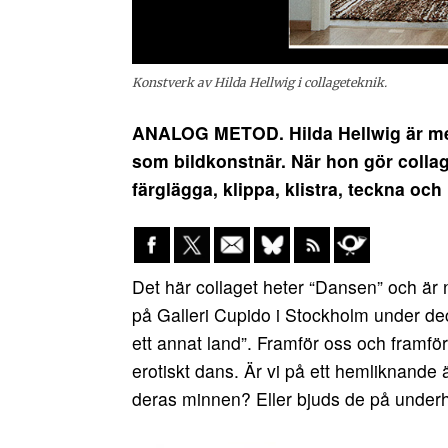
Konstverk av Hilda Hellwig i collageteknik.
ANALOG METOD. Hilda Hellwig är me
som bildkonstnär. När hon gör collag
färglägga, klippa, klistra, teckna och
Det här collaget heter “Dansen” och är 
på Galleri Cupido i Stockholm under de
ett annat land”. Framför oss och framfö
erotiskt dans. Är vi på ett hemliknande
deras minnen? Eller bjuds de på underh