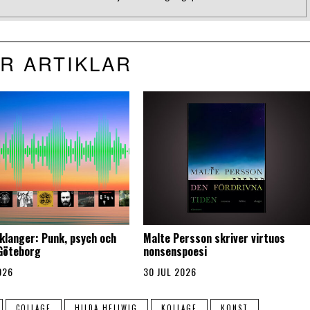
R ARTIKLAR
klanger: Punk, psych och
Malte Persson skriver virtuos
 Göteborg
nonsenspoesi
026
30 JUL 2026
COLLAGE
HILDA HELLWIG
KOLLAGE
KONST