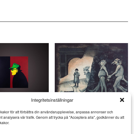
Integritetsinställningar
och Jan Håfström på
Ulf Eklund kombinerar kärvhet
kakor för att förbättra din användarupplevelse, anpassa annonser och
öv
med värme
mt analysera vår trafik. Genom att trycka på "Acceptera alla", godkänner du att
KONST
kakor.