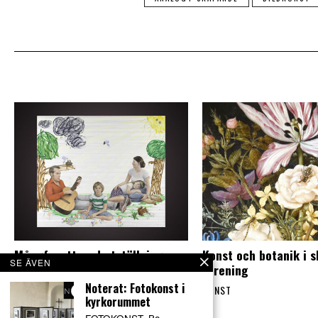
Mångfasetterad utställning om
Konst och botanik i 
SE ÄVEN
fenomenet familj
förening
Noterat: Fotokonst i
KONST
KONST
kyrkorummet