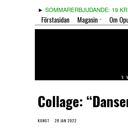
SOMMARERBJUDANDE: 19 KR 
Förstasidan
Magasin
Om Opu
S
Collage: “Danse
KONST
28 JAN 2022