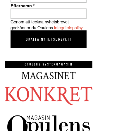
Efternamn
*
Genom att teckna nyhetsbrevet
godkänner du Opulens
integritetspolicy
.
OPULENS SYSTERMAGASIN