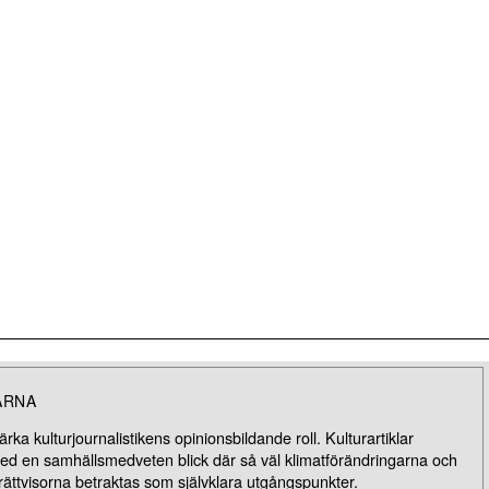
ARNA
rka kulturjournalistikens opinionsbildande roll. Kulturartiklar
med en samhällsmedveten blick där så väl klimatförändringarna och
rättvisorna betraktas som självklara utgångspunkter.