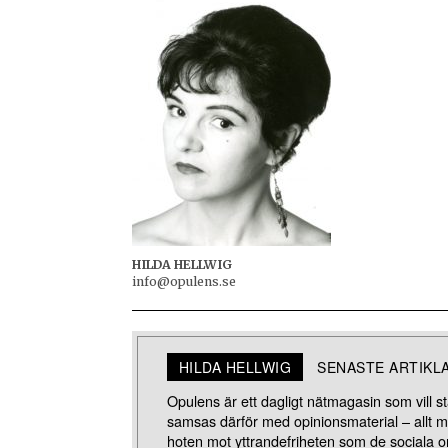
HILDA HELLWIG
info@opulens.se
HILDA HELLWIG
SENASTE ARTIKL
Opulens är ett dagligt nätmagasin som vill stä
samsas därför med opinionsmaterial – allt 
hoten mot yttrandefriheten som de sociala o