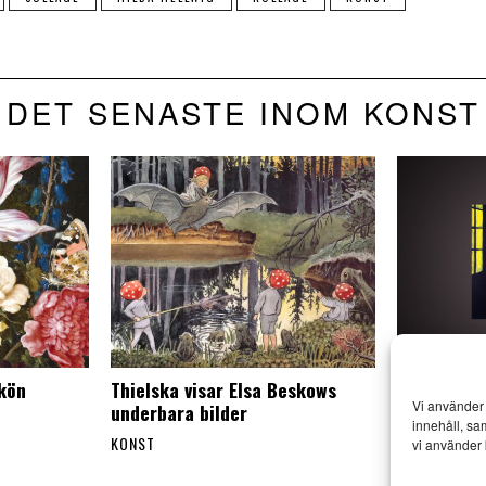
DET SENASTE INOM KONST
skön
Thielska visar Elsa Beskows
Mr Walker 
Vi använder 
underbara bilder
besök i Esl
innehåll, sa
KONST
KONST
vi använder 