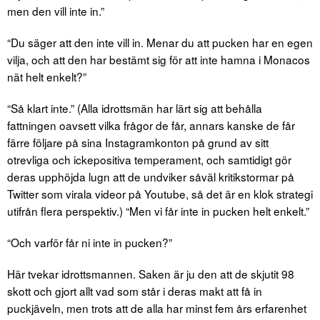
men den vill inte in.”
“Du säger att den inte vill in. Menar du att pucken har en egen
vilja, och att den har bestämt sig för att inte hamna i Monacos
nät helt enkelt?”
“Så klart inte.” (Alla idrottsmän har lärt sig att behålla
fattningen oavsett vilka frågor de får, annars kanske de får
färre följare på sina Instagramkonton på grund av sitt
otrevliga och ickepositiva temperament, och samtidigt gör
deras upphöjda lugn att de undviker såväl kritikstormar på
Twitter som virala videor på Youtube, så det är en klok strategi
utifrån flera perspektiv.) “Men vi får inte in pucken helt enkelt.”
“Och varför får ni inte in pucken?”
Här tvekar idrottsmannen. Saken är ju den att de skjutit 98
skott och gjort allt vad som står i deras makt att få in
puckjäveln, men trots att de alla har minst fem års erfarenhet