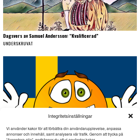
Dagsvers av Samuel Andersson: “Kvalificerad”
UNDERSKRUVAT
Integritetsinställningar
Vi använder kakor för att förbättra din användarupplevelse, anpassa
annonser och innehåll, samt analysera vår trafik. Genom att trycka på
SE ÄVEN
"Acceptera alla", godkänner du att vi använder kakor.