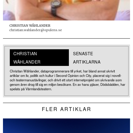
CHRISTIAN WÅHLANDER
christian.wahlander@opulens.se
CHRISTIAN
SENASTE
WÅHLANDER
ARTIKLARNA
Christian Wåhlander, dataprogrammerare till yrket, har bland annat skrivit
artiklar om liv, politik och kultur i Second Opinion och City, placerat sig i novell-
och teatermanustävlingar, och drivit ett stort internetprojekt om skrivande som
genom åren drog till sig en miljon besökare. En av hans pjäser, Dödsbädden, har
spelats på Värmlandsteatern.
FLER ARTIKLAR