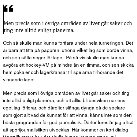
Men precis som i övriga områden av livet går saker och
ting inte alltid enligt planerna.
Och så skulle man kunna fortfara under hela turneringen. Det
är bara att titta på pappren, utröna vilket lag som borde vinna,
och sen sätta seger för laget. På så vis skulle man kunna
avgöra ett hockey-VM på mindre än en timma, och sen skicka
hem pokaler och lagerkransar till spelarna tillhörande det
vinnande laget.
Men precis som i övriga områden av livet går saker och ting
inte alltid enligt planerna, och att alltid bli besviken när ens
eget lag förlorar, och därefter slänga dynga på de spelare
som gjort allt vad de kunnat för att vinna, känns inte som den
bästa grogrunden för god journalistik. Därför föreslår jag alltså
att sportjournalistiken utvecklas. Här kommer en kort dialog
för att illustrera hur det skulle kunna komma att se ut i