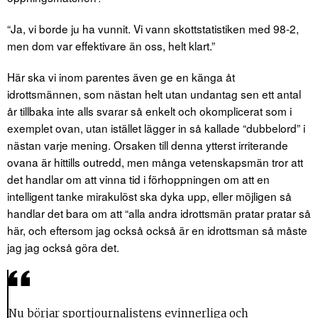
“Ja, vi borde ju ha vunnit. Vi vann skottstatistiken med 98-2,
men dom var effektivare än oss, helt klart.”
Här ska vi inom parentes även ge en känga åt
idrottsmännen, som nästan helt utan undantag sen ett antal
år tillbaka inte alls svarar så enkelt och okomplicerat som i
exemplet ovan, utan istället lägger in så kallade “dubbelord” i
nästan varje mening. Orsaken till denna ytterst irriterande
ovana är hittills outredd, men många vetenskapsmän tror att
det handlar om att vinna tid i förhoppningen om att en
intelligent tanke mirakulöst ska dyka upp, eller möjligen så
handlar det bara om att “alla andra idrottsmän pratar pratar så
här, och eftersom jag också också är en idrottsman så måste
jag jag också göra det.
Nu börjar sportjournalistens evinnerliga och