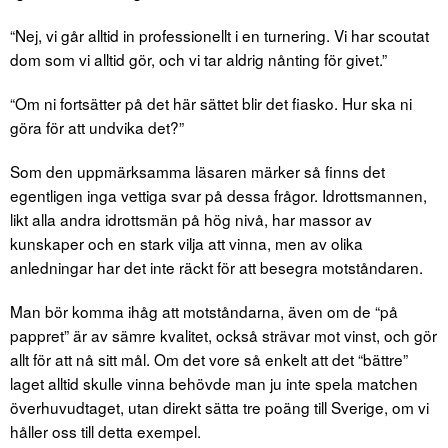
“Nej, vi går alltid in professionellt i en turnering. Vi har scoutat
dom som vi alltid gör, och vi tar aldrig nånting för givet.”
“Om ni fortsätter på det här sättet blir det fiasko. Hur ska ni
göra för att undvika det?”
Som den uppmärksamma läsaren märker så finns det
egentligen inga vettiga svar på dessa frågor. Idrottsmannen,
likt alla andra idrottsmän på hög nivå, har massor av
kunskaper och en stark vilja att vinna, men av olika
anledningar har det inte räckt för att besegra motståndaren.
Man bör komma ihåg att motståndarna, även om de “på
pappret” är av sämre kvalitet, också strävar mot vinst, och gör
allt för att nå sitt mål. Om det vore så enkelt att det “bättre”
laget alltid skulle vinna behövde man ju inte spela matchen
överhuvudtaget, utan direkt sätta tre poäng till Sverige, om vi
håller oss till detta exempel.