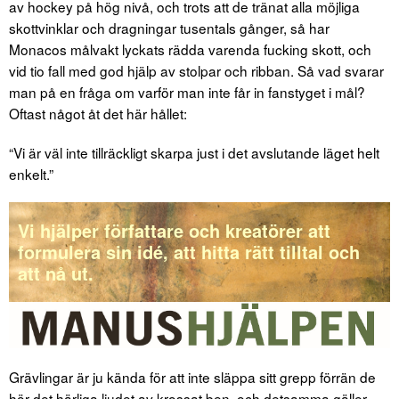
av hockey på hög nivå, och trots att de tränat alla möjliga
skottvinklar och dragningar tusentals gånger, så har
Monacos målvakt lyckats rädda varenda fucking skott, och
vid tio fall med god hjälp av stolpar och ribban. Så vad svarar
man på en fråga om varför man inte får in fanstyget i mål?
Oftast något åt det här hållet:
“Vi är väl inte tillräckligt skarpa just i det avslutande läget helt
enkelt.”
Vi hjälper författare och kreatörer att
formulera sin idé, att hitta rätt tilltal och
att nå ut.
Grävlingar är ju kända för att inte släppa sitt grepp förrän de
hör det härliga ljudet av krossat ben, och detsamma gäller