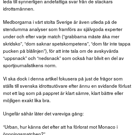
leda till synnerligen andefattiga svar från de stackars
idrottsmännen.
Medborgarna i vårt stolta Sverige är även utleda på de
stendumma analyser som framförs av självgoda experter
under och efter varje match (“grabbarna måste åka mer
skridsko”, “dom saknar spetskompetens”, “dom får inte tappa
pucken på blålinjen”), för att inte tala om de avskyvärda
“uppsnack” och “nedsnack” som också har blivit en del av
sportjournalistikens norm.
Vi ska dock i denna artikel fokusera på just de frågor som
ställs till svenska idrottsutövare efter ännu en svidande förlust
mot ett lag som på pappret är klart sämre, klart bättre eller
möjligen exakt lika bra.
Ungefär såhär låter det vareviga gång:
“Urban, hur känns det efter att ha förlorat mot Monaco i
öppningsmatchen?”