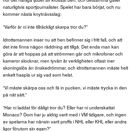
naturligtvis sportjournalister. Spelet har bara börjat, och nu
kommer nästa knytnävsslag:
“Varför är ni inte tillräckligt skarpa tror du?”
Idrottsmannen inser nu att hen befinner sig i fritt fall, och att
det inte finns någon räddning att tillgå. Det enda man kan
göra är att hoppas på att strömmen går och mikrofoner och
kameror slocknar, men tyvärr är verkligheten oftast mer
skoningslös än önskedrömmar, och idrottsmannen måste helt
enkelt haspla ur sig vad som helst.
“Vi måste skärpa oss och få in pucken, vi måste trycka in den
på nåt sätt.”
“Har ni laddat för dåligt tror du? Eller har ni underskattat
Monaco? Dom har ju aldrig varit med i VM tidigare, och ingen
av spelarna har nånsin varit proffs i NHL eller KHL eller andra
ligor förutom sin egen?”