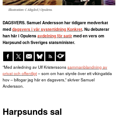
Illustration: C Altgård / Opulens.
DAGSVERS.
Samuel Andersson har tidigare medverkat
med
dagsvers i vår systertidning Konkret
. Nu debuterar
han här i Opulens
avdelning för satir
med en vers om
Harpsund och Sveriges statsminister.
”Med anledning av Ulf Kristerssons
sammanblandning av
privat och offentligt
– som om han styrde över ett vikingatida
hov – bifogar jag här en dagsvers,” skriver Samuel
Andersson.
Harpsunds sal