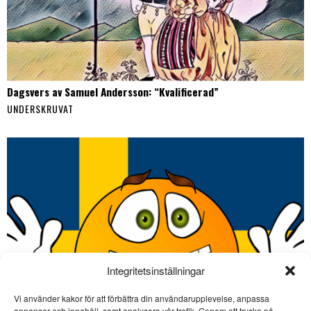
Dagsvers av Samuel Andersson: “Kvalificerad”
UNDERSKRUVAT
Integritetsinställningar
Vi använder kakor för att förbättra din användarupplevelse, anpassa
annonser och innehåll, samt analysera vår trafik. Genom att trycka på