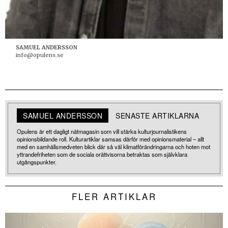
SAMUEL ANDERSSON
info@opulens.se
SAMUEL ANDERSSON
SENASTE ARTIKLARNA
Opulens är ett dagligt nätmagasin som vill stärka kulturjournalistikens
opinionsbildande roll. Kulturartiklar samsas därför med opinionsmaterial – allt
med en samhällsmedveten blick där så väl klimatförändringarna och hoten mot
yttrandefriheten som de sociala orättvisorna betraktas som självklara
utgångspunkter.
FLER ARTIKLAR