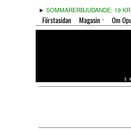
SOMMARERBJUDANDE: 19 KR 
Förstasidan
Magasin
Om Opu
S