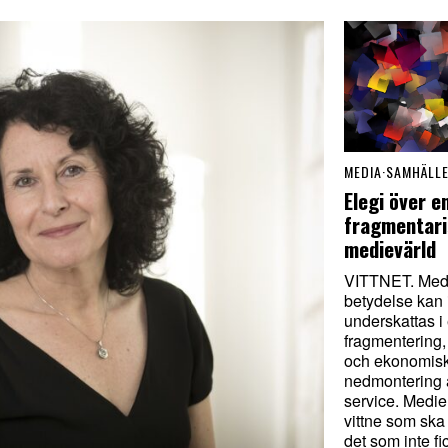
MEDIA
·
SAMHÄLL
Elegi över e
fragmentar
medievärld
VITTNET. Med
betydelse kan 
underskattas i 
fragmentering,
och ekonomisk
nedmontering 
service. Medie
vittne som ska
det som inte f