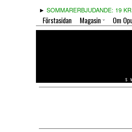
SOMMARERBJUDANDE: 19 KR 
Förstasidan
Magasin
Om Opu
S