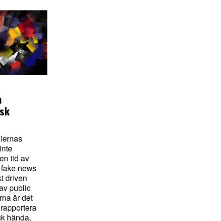
E
n
isk
iernas
inte
en tid av
 fake news
t driven
av public
rna är det
 rapportera
ick hända,