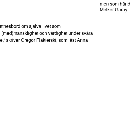
men som hände
Melker Garay.
tnesbörd om själva livet som
 (med)mänsklighet och värdighet under svåra
älle,” skriver Gregor Flakierski, som läst Anna