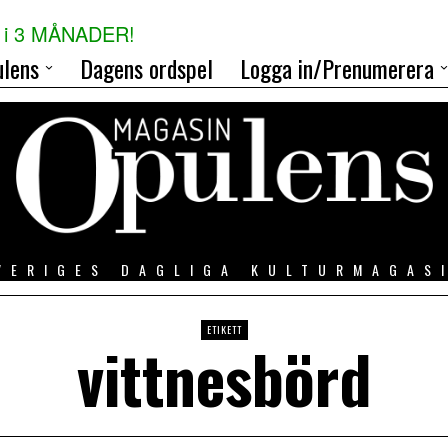
i 3 MÅNADER!
lens
Dagens ordspel
Logga in/Prenumerera
VERIGES DAGLIGA KULTURMAGAS
ETIKETT
vittnesbörd