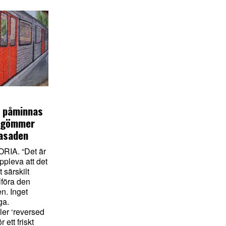
t påminnas
 gömmer
asaden
IA. “Det är
uppleva att det
 särskilt
llföra den
en. Inget
gga.
eller ‘reversed
ör ett friskt