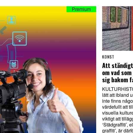
KONST
Att ständig
om vad som
sig bakom f
KULTURHISTOR
lätt att ibland 
inte finns något
värdefullt att ti
visuella kultur
viktigt att tillä
‘Städgraffiti’, 
graffiti’, är därf