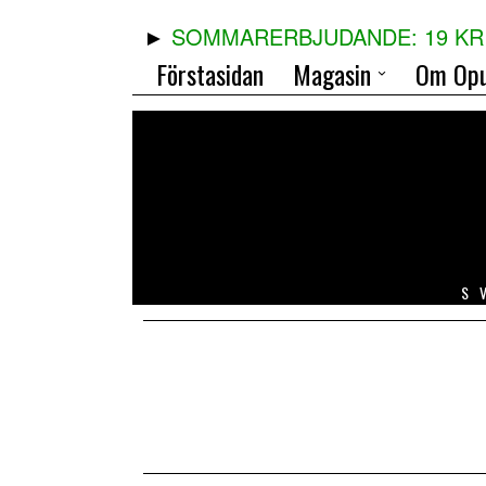
SOMMARERBJUDANDE: 19 KR 
Förstasidan
Magasin
Om Opu
S