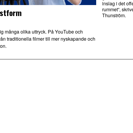
inslag i det off
rummet”, skriv
nstform
Thunström.
g många olika uttryck. På YouTube och
n traditionella filmer till mer nyskapande och
son.