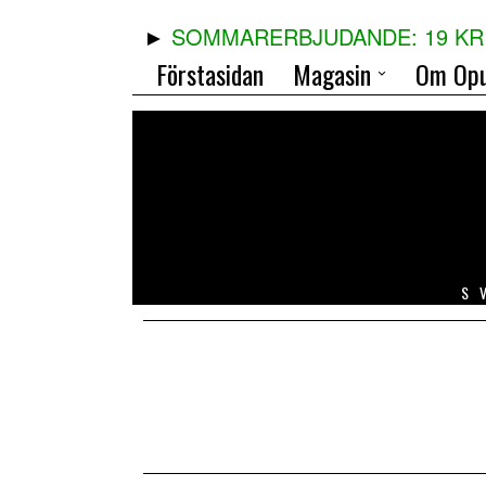
SOMMARERBJUDANDE: 19 KR 
Förstasidan
Magasin
Om Opu
S