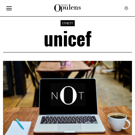
ETIKETT
unicef