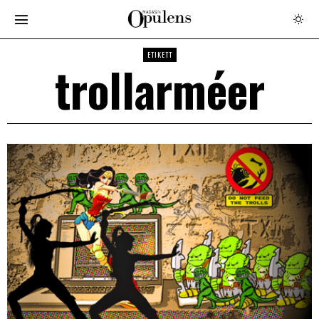
ETIKETT
trollarméer