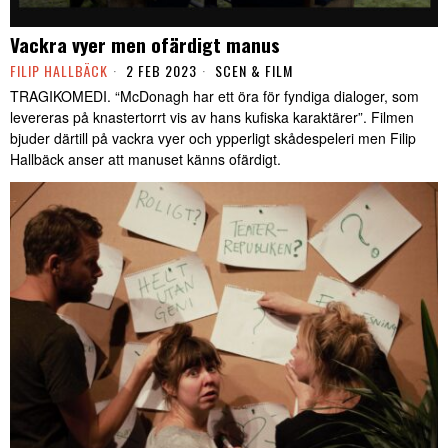
Vackra vyer men ofärdigt manus
FILIP HALLBÄCK
2 FEB 2023
SCEN & FILM
TRAGIKOMEDI. “McDonagh har ett öra för fyndiga dialoger, som
levereras på knastertorrt vis av hans kufiska karaktärer”. Filmen
bjuder därtill på vackra vyer och ypperligt skådespeleri men Filip
Hallbäck anser att manuset känns ofärdigt.