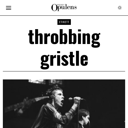
ETIKETT
throbbing
gristle