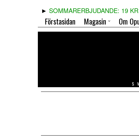
SOMMARERBJUDANDE: 19 KR 
Förstasidan
Magasin
Om Opu
S