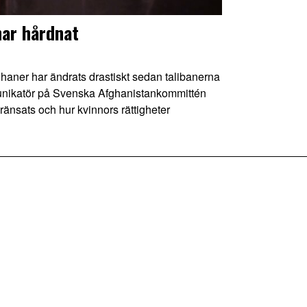
har hårdnat
aner har ändrats drastiskt sedan talibanerna
unikatör på Svenska Afghanistankommittén
ränsats och hur kvinnors rättigheter