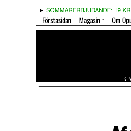
SOMMARERBJUDANDE: 19 KR 
Förstasidan
Magasin
Om Opu
S