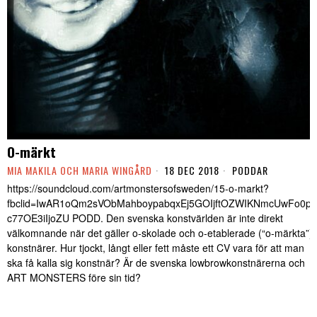
O-märkt
MIA MAKILA OCH MARIA WINGÅRD
18 DEC 2018
PODDAR
https://soundcloud.com/artmonstersofsweden/15-o-markt?
fbclid=IwAR1oQm2sVObMahboypabqxEj5GOIjftOZWIKNmcUwFo0pn
c77OE3iIjoZU PODD. Den svenska konstvärlden är inte direkt
välkomnande när det gäller o-skolade och o-etablerade (“o-märkta”)
konstnärer. Hur tjockt, långt eller fett måste ett CV vara för att man
ska få kalla sig konstnär? Är de svenska lowbrowkonstnärerna och
ART MONSTERS före sin tid?