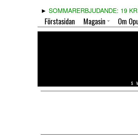
SOMMARERBJUDANDE: 19 KR 
Förstasidan
Magasin
Om Opu
S