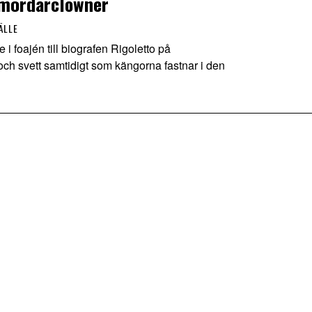
r mördarclowner
ÄLLE
 foajén till biografen Rigoletto på
ch svett samtidigt som kängorna fastnar i den