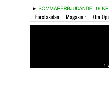
SOMMARERBJUDANDE: 19 KR 
Förstasidan
Magasin
Om Opu
S