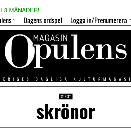
i 3 MÅNADER!
lens
Dagens ordspel
Logga in/Prenumerera
VERIGES DAGLIGA KULTURMAGAS
ETIKETT
skrönor