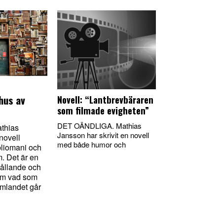
 hus av
Novell: “Lantbrevbäraren
som filmade evigheten”
DET OÄNDLIGA. Mathias
thias
Jansson har skrivit en novell
novell
med både humor och
bliomani och
. Det är en
ållande och
 om vad som
amlandet går