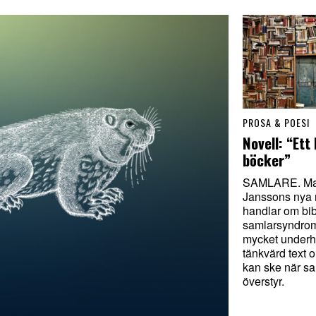
PROSA & POESI
Novell: “Ett
böcker”
SAMLARE. Ma
Janssons nya 
handlar om bi
samlarsyndrom
mycket underh
tänkvärd text
kan ske när s
överstyr.