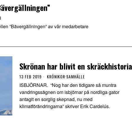
Bävergällningen”
I
ellen ”Bävergällningen” av vår medarbetare
Skrönan har blivit en skräckhistoria
13 FEB 2019
KRÖNIKOR
·
SAMHÄLLE
ISBJÖRNAR. “Nog har den tidigare så muntra
vandringssägnen om isbjörnar på nordliga gator
antagit en sorglig skepnad, nu med
klimatförändringarna” skriver Erik Cardelús.