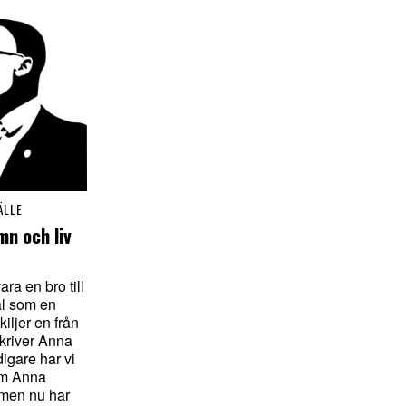
ÄLLE
mn och liv
ra en bro till
kväl som en
iljer en från
skriver Anna
igare har vi
om Anna
 men nu har