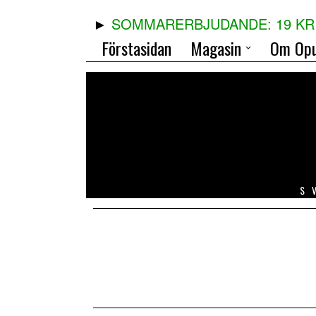
SOMMARERBJUDANDE: 19 KR 
Förstasidan
Magasin
Om Opu
S