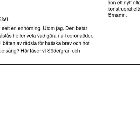
hon ett nytt ef
konstruerat eft
förnamn.
ERAT
ett en enhörning. Utom jag. Den betar
åstås heller veta vad göra nu i coronatider.
a i båten av rädsla för hatiska brev och hot.
ade säng? Här läser vi Södergran och