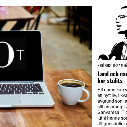
KRÖNIKOR
·
SAMH
Land och na
har stulits
Ett namn kan va
ett nytt liv, li
avgrund som sk
sitt ursprung, 
Sanvaresa. Tid
känt henne s
Jörgensdotter