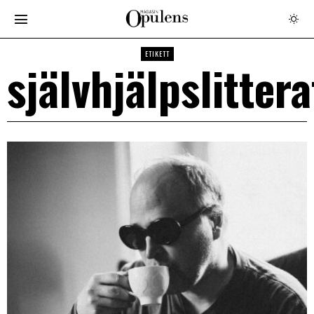
ETIKETT
självhjälpslitter