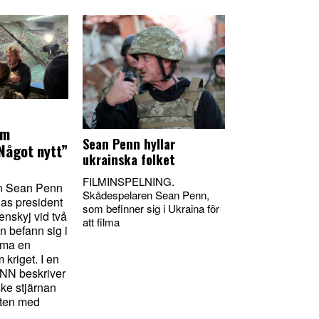
om
Sean Penn hyllar
Något nytt”
ukrainska folket
FILMINSPELNING.
n Sean Penn
Skådespelaren Sean Penn,
nas president
som befinner sig i Ukraina för
nskyj vid två
att filma
an befann sig i
ilma en
kriget. I en
CNN beskriver
ke stjärnan
öten med