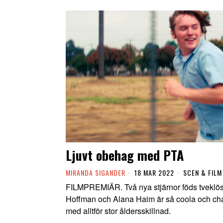
Ljuvt obehag med PTA
MIRANDA SIGANDER
18 MAR 2022
SCEN & FILM
FILMPREMIÄR. Två nya stjärnor föds tveklös
Hoffman och Alana Haim är så coola och cha
med alltför stor åldersskillnad.