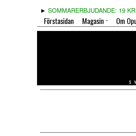
SOMMARERBJUDANDE: 19 KR 
Förstasidan
Magasin
Om Opu
S