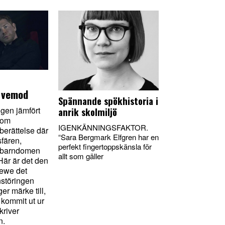
v vemod
Spännande spökhistoria i
gen jämfört
anrik skolmiljö
som
IGENKÄNNINGSFAKTOR.
erättelse där
“Sara Bergmark Elfgren har en
fären,
perfekt fingertoppskänsla för
ån barndomen
allt som gäller
Här är det den
tewe det
nstöringen
er märke till,
 kommit ut ur
kriver
n.