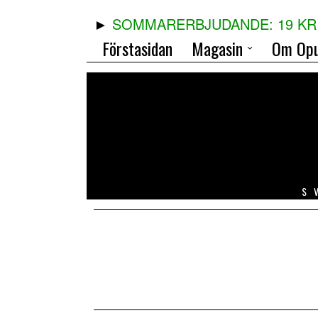
SOMMARERBJUDANDE: 19 KR 
Förstasidan
Magasin
Om Opu
S