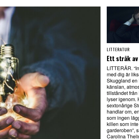
LITTERATUR
Ett stråk a
LITTERÄR. “In
med dig är lik
Skuggland en b
känslan, atmos
tillståndet fr
lyser igenom. 
sextonårige S
handlar om, e
som ingen lägg
killen som inte
garderoben”, s
Carolina Theli