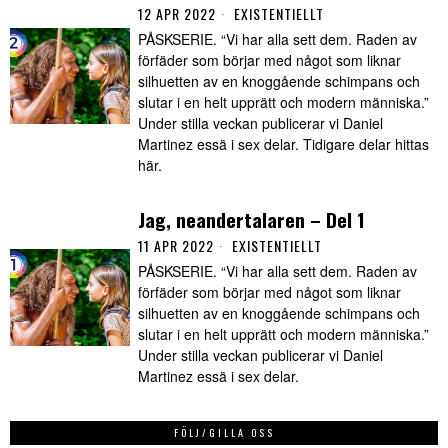
12 APR 2022
EXISTENTIELLT
PÅSKSERIE. “Vi har alla sett dem. Raden av
förfäder som börjar med något som liknar
silhuetten av en knoggående schimpans och
slutar i en helt upprätt och modern människa.”
Under stilla veckan publicerar vi Daniel
Martinez essä i sex delar. Tidigare delar hittas
här.
Jag, neandertalaren – Del 1
11 APR 2022
EXISTENTIELLT
PÅSKSERIE. “Vi har alla sett dem. Raden av
förfäder som börjar med något som liknar
silhuetten av en knoggående schimpans och
slutar i en helt upprätt och modern människa.”
Under stilla veckan publicerar vi Daniel
Martinez essä i sex delar.
FÖLJ/GILLA OSS