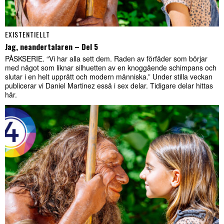
EXISTENTIELLT
Jag, neandertalaren – Del 5
PÅSKSERIE. “Vi har alla sett dem. Raden av förfäder som börjar
med något som liknar silhuetten av en knoggående schimpans och
slutar i en helt upprätt och modern människa.” Under stilla veckan
publicerar vi Daniel Martinez essä i sex delar. Tidigare delar hittas
här.