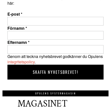
här:
E-post
*
Förnamn
*
Efternamn
*
Genom att teckna nyhetsbrevet godkänner du Opulens
integritetspolicy
.
OPULENS SYSTERMAGASIN