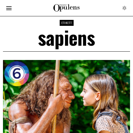
ETIKETT
sapiens