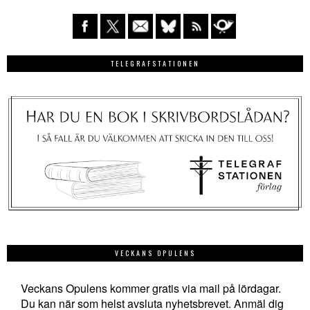
TELEGRAFSTATIONEN
VECKANS OPULENS
Veckans Opulens kommer gratis via mail på lördagar.
Du kan när som helst avsluta nyhetsbrevet. Anmäl dig