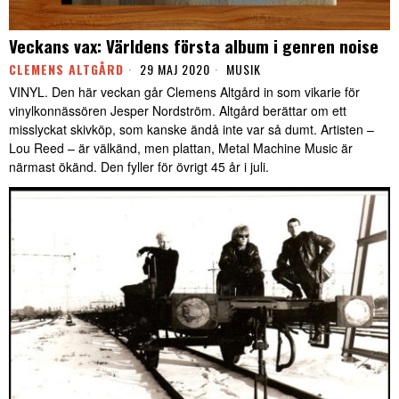
Veckans vax: Världens första album i genren noise
CLEMENS ALTGÅRD
29 MAJ 2020
MUSIK
VINYL. Den här veckan går Clemens Altgård in som vikarie för
vinylkonnässören Jesper Nordström. Altgård berättar om ett
misslyckat skivköp, som kanske ändå inte var så dumt. Artisten –
Lou Reed – är välkänd, men plattan, Metal Machine Music är
närmast ökänd. Den fyller för övrigt 45 år i juli.