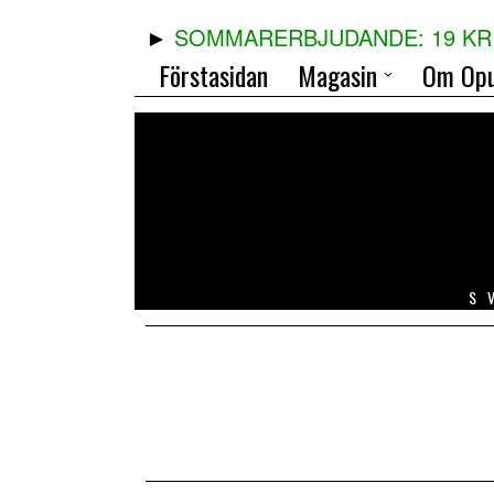
SOMMARERBJUDANDE: 19 KR 
Förstasidan
Magasin
Om Opu
S