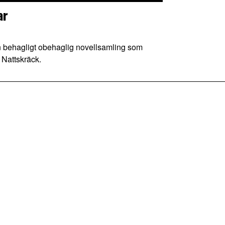
ar
behagligt obehaglig novellsamling som
t Nattskräck.