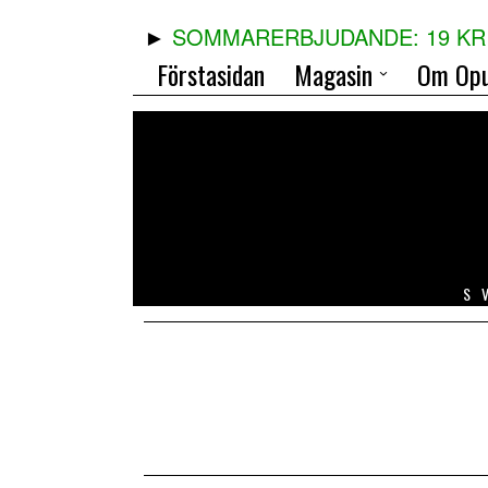
SOMMARERBJUDANDE: 19 KR 
Förstasidan
Magasin
Om Opu
S