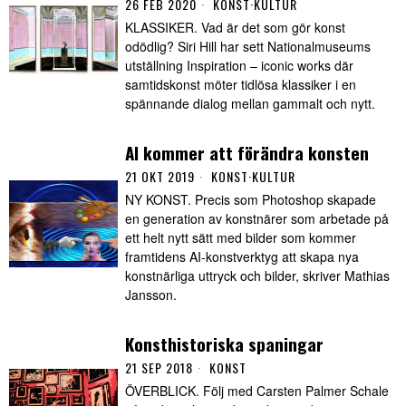
26 FEB 2020
KONST
·
KULTUR
KLASSIKER. Vad är det som gör konst
odödlig? Siri Hill har sett Nationalmuseums
utställning Inspiration – iconic works där
samtidskonst möter tidlösa klassiker i en
spännande dialog mellan gammalt och nytt.
AI kommer att förändra konsten
21 OKT 2019
KONST
·
KULTUR
NY KONST. Precis som Photoshop skapade
en generation av konstnärer som arbetade på
ett helt nytt sätt med bilder som kommer
framtidens AI-konstverktyg att skapa nya
konstnärliga uttryck och bilder, skriver Mathias
Jansson.
Konsthistoriska spaningar
21 SEP 2018
KONST
ÖVERBLICK. Följ med Carsten Palmer Schale