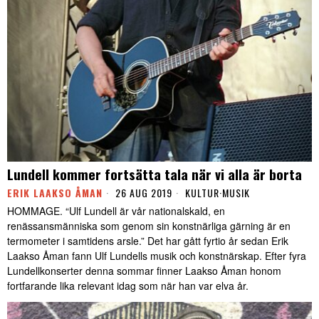
Lundell kommer fortsätta tala när vi alla är borta
ERIK LAAKSO ÅMAN
26 AUG 2019
KULTUR
·
MUSIK
HOMMAGE. “Ulf Lundell är vår nationalskald, en
renässansmänniska som genom sin konstnärliga gärning är en
termometer i samtidens arsle.” Det har gått fyrtio år sedan Erik
Laakso Åman fann Ulf Lundells musik och konstnärskap. Efter fyra
Lundellkonserter denna sommar finner Laakso Åman honom
fortfarande lika relevant idag som när han var elva år.