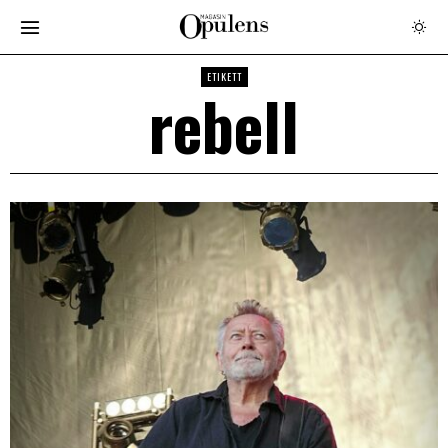
ETIKETT
rebell