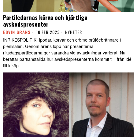
Partiledarnas kärva och hjärtliga
avskedspresenter
EDVIN GRANS
10 FEB 2023
NYHETER
INRIKESPOLITIK. Ipodar, korvar och crème brûléebrännare i
plenisalen. Genom årens lopp har presenterna
riksdagspartiledarna ger varandra vid avtackningar varierat. Nu
berättar partianställda hur avskedspresenterna kommit till, från idé
till inköp.