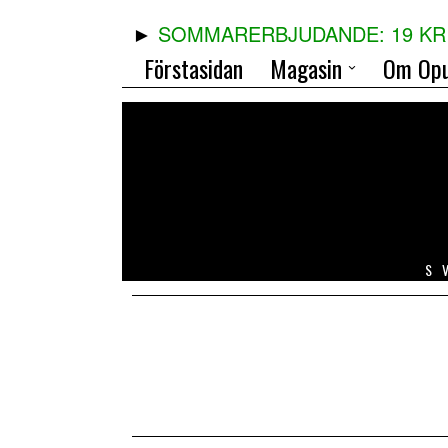
SOMMARERBJUDANDE: 19 KR 
Förstasidan
Magasin
Om Opu
S