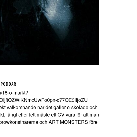
PODDAR
n/15-o-markt?
OIjftOZWIKNmcUwFo0pn-c77OE3iIjoZU
ekt välkomnande när det gäller o-skolade och
t, långt eller fett måste ett CV vara för att man
 lowbrowkonstnärerna och ART MONSTERS före