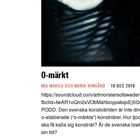
O-märkt
MIA MAKILA OCH MARIA WINGÅRD
18 DEC 2018
https://soundcloud.com/artmonstersofswede
fbclid=IwAR1oQm2sVObMahboypabqxEj5G
PODD. Den svenska konstvärlden är inte dir
o-etablerade (“o-märkta”) konstnärer. Hur tjock
ska få kalla sig konstnär? Är de svenska
sin tid?