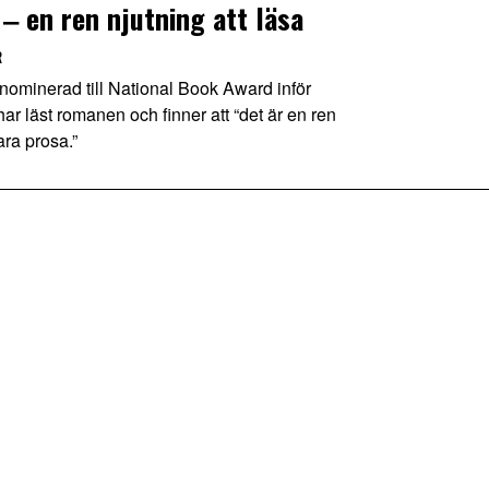
 ‒ en ren njutning att läsa
R
ominerad till National Book Award inför
 läst romanen och finner att “det är en ren
ara prosa.”