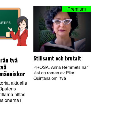
Stillsamt och brutalt
Från två
två
PROSA. Anna Remmets har
 människor
läst en roman av Pilar
Quintana om “två
orta, aktuella
 Opulens
titlarna hittas
ensionerna i