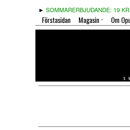
SOMMARERBJUDANDE: 19 KR 
Förstasidan
Magasin
Om Opu
S