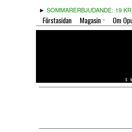
SOMMARERBJUDANDE: 19 KR 
Förstasidan
Magasin
Om Opu
S