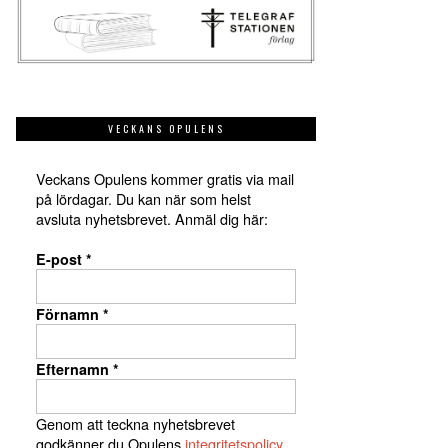
VECKANS OPULENS
Veckans Opulens kommer gratis via mail
på lördagar. Du kan när som helst
avsluta nyhetsbrevet. Anmäl dig här:
E-post
*
Förnamn
*
Efternamn
*
Genom att teckna nyhetsbrevet
godkänner du Opulens
integritetspolicy
.