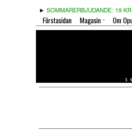
SOMMARERBJUDANDE: 19 KR 
Förstasidan
Magasin
Om Opu
S