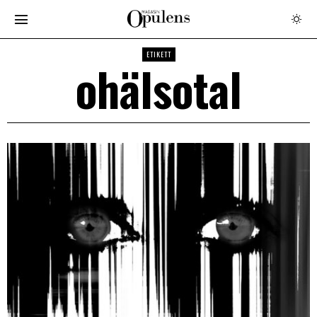
ETIKETT
ohälsotal