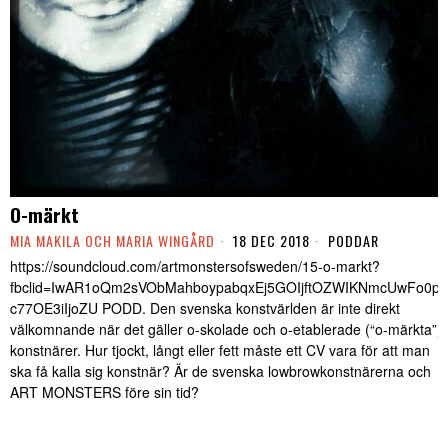
O-märkt
MIA MAKILA OCH MARIA WINGÅRD
18 DEC 2018
PODDAR
https://soundcloud.com/artmonstersofsweden/15-o-markt?
fbclid=IwAR1oQm2sVObMahboypabqxEj5GOIjftOZWIKNmcUwFo0pn
c77OE3iIjoZU PODD. Den svenska konstvärlden är inte direkt
välkomnande när det gäller o-skolade och o-etablerade (“o-märkta”)
konstnärer. Hur tjockt, långt eller fett måste ett CV vara för att man
ska få kalla sig konstnär? Är de svenska lowbrowkonstnärerna och
ART MONSTERS före sin tid?