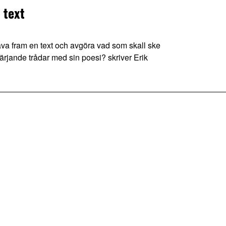
 text
väva fram en text och avgöra vad som skall ske
värjande trådar med sin poesi? skriver Erik