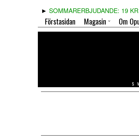
SOMMARERBJUDANDE: 19 KR 
Förstasidan
Magasin
Om Opu
S