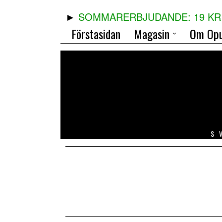
SOMMARERBJUDANDE: 19 KR 
Förstasidan
Magasin
Om Opu
S