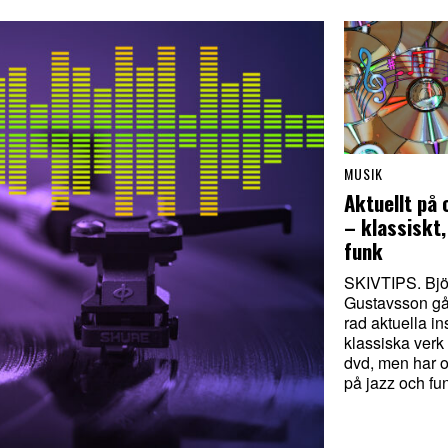
MUSIK
Aktuellt på 
– klassiskt,
funk
SKIVTIPS. Bjö
Gustavsson gå
rad aktuella i
klassiska verk
dvd, men har o
på jazz och fu