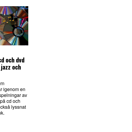
cd och dvd
 jazz och
rn
r igenom en
nspelningar av
 på cd och
ckså lyssnat
nk.