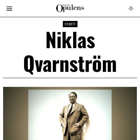
ETIKETT
Niklas
Qvarnström