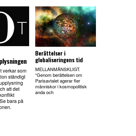
Berättelser i
globaliseringens tid
plysningen
MELLANMÄNSKLIGT.
 verkar som
“Genom berättelsen om
tion ständigt
Parisavtalet agerar fler
 upplysning
människor i kosmopolitisk
ch att det
anda och
onflikt
 Se bara på
ionen.