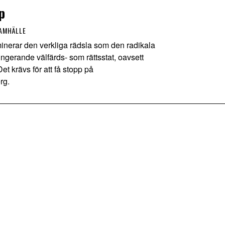
p
AMHÄLLE
erar den verkliga rädsla som den radikala
ngerande välfärds- som rättsstat, oavsett
et krävs för att få stopp på
rg.