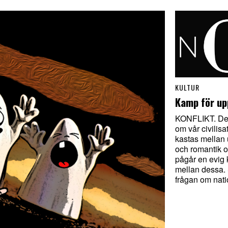
KULTUR
Kamp för up
KONFLIKT. Det
om vår civilisa
kastas mellan
och romantik o
pågår en evig k
mellan dessa.
frågan om nat