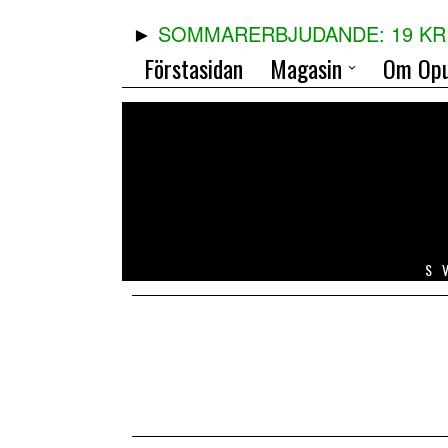
SOMMARERBJUDANDE: 19 KR 
Förstasidan
Magasin
Om Opu
S