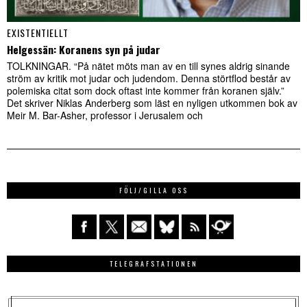
EXISTENTIELLT
Helgessän: Koranens syn på judar
TOLKNINGAR. “På nätet möts man av en till synes aldrig sinande
ström av kritik mot judar och judendom. Denna störtflod består av
polemiska citat som dock oftast inte kommer från koranen själv.”
Det skriver Niklas Anderberg som läst en nyligen utkommen bok av
Meir M. Bar-Asher, professor i Jerusalem och
FÖLJ/GILLA OSS
TELEGRAFSTATIONEN